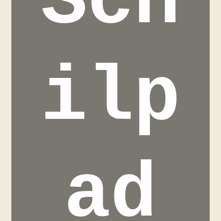
Sch
ilp
ad