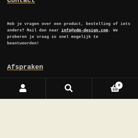
Contact
Heb je vragen over een product, bestelling of iets
anders? Mail dan naar
info@vdm-design.com
. We
proberen je vraag zo snel mogelijk te
beantwoorden!
Afspraken
0
Privacy
-
Algemene Voorwaarden
-
Bestellen en
Zoeken
Zoeken
Afhalen
naar: