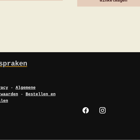
winkelwagen
spraken
vacy
-
Algemene
rwaarden
-
Bestellen en
alen