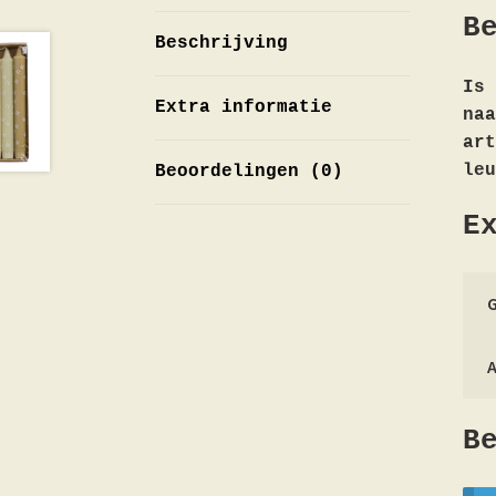
B
Beschrijving
Is 
Extra informatie
na
art
leu
Beoordelingen (0)
E
B