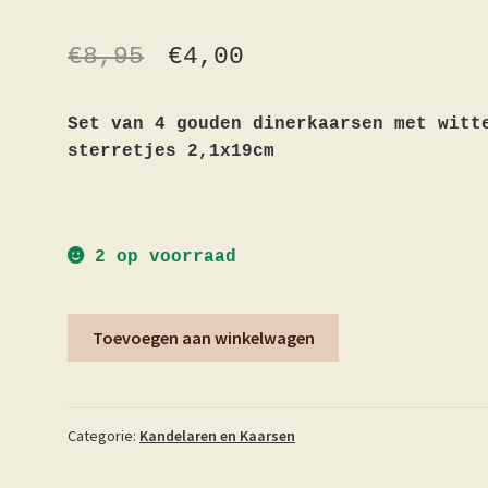
€
8,95
€
4,00
Set van 4 gouden dinerkaarsen met witt
sterretjes 2,1x19cm
2 op voorraad
Dinerkaars
Toevoegen aan winkelwagen
goud
ster
4st.
aantal
Categorie:
Kandelaren en Kaarsen