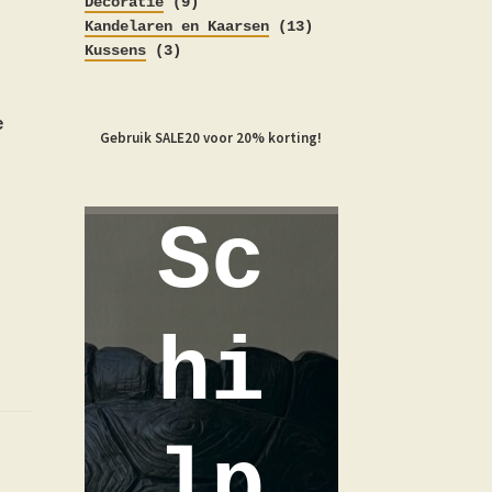
producten
9
Decoratie
9
producten
13
Kandelaren en Kaarsen
13
3
producten
Kussens
3
producten
e
Gebruik SALE20 voor 20% korting!
Sc
hi
lp