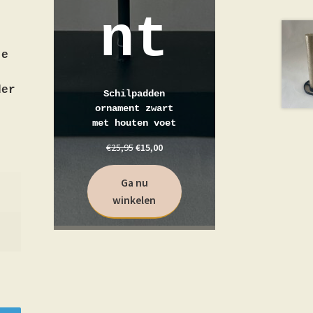
nt
je
der
Schilpadden
ornament zwart
met houten voet
€
25,95
€
15,00
Ga nu
winkelen