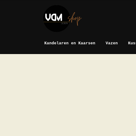
Ga
Ga
door
naar
naar
de
navigatie
inhoud
Kandelaren en Kaarsen
Vazen
Kus