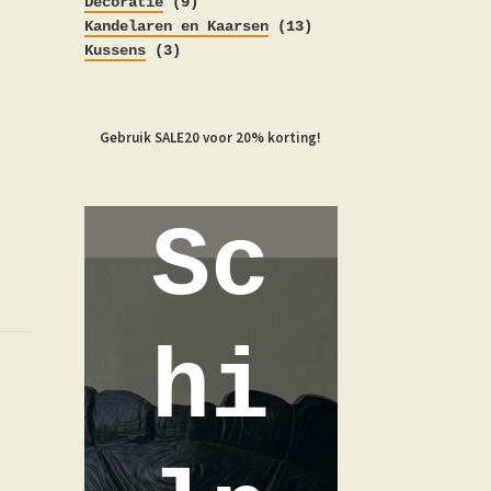
producten
9
Decoratie
9
producten
13
Kandelaren en Kaarsen
13
3
producten
Kussens
3
producten
Gebruik SALE20 voor 20% korting!
Sc
hi