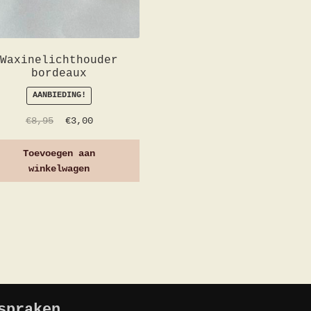
Waxinelichthouder
bordeaux
AANBIEDING!
€
8,95
€
3,00
Toevoegen aan
winkelwagen
spraken