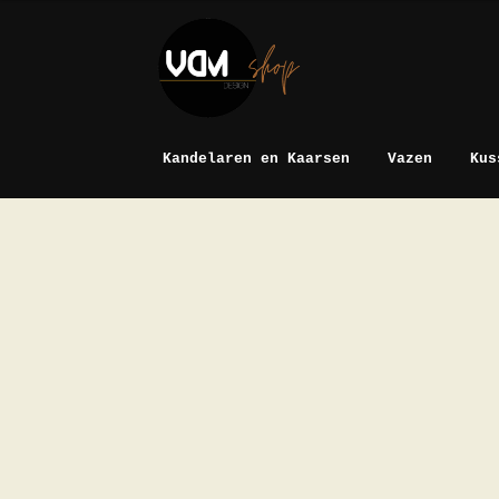
Ga
Ga
door
naar
naar
de
navigatie
inhoud
Kandelaren en Kaarsen
Vazen
Kus