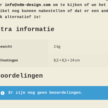
ar
info@vdm-design.com
om te kijken of we het
ikel nog kunnen nabestellen of dat er een an
k alternatief is!
xtra informatie
Gewicht
2 kg
Afmetingen
8,5 × 8,5 × 24 cm
eoordelingen
Er zijn nog geen beoordelingen.