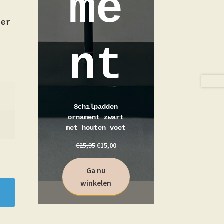
me
der
nt
Schilpadden
ornament zwart
met houten voet
€
25,95
€
15,00
Ga nu
winkelen