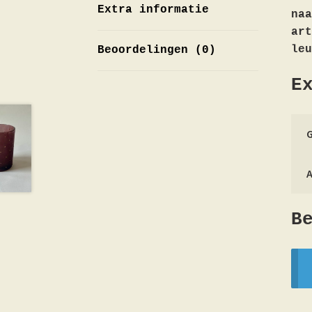
Extra informatie
na
art
leu
Beoordelingen (0)
E
B