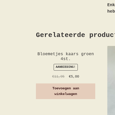
Enk
heb
Gerelateerde produc
Bloemetjes kaars groen
4st.
AANBIEDING!
€
11,95
€
5,00
Toevoegen aan
winkelwagen