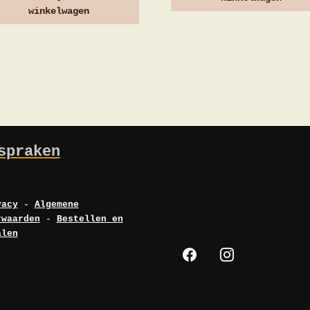
winkelwagen
spraken
vacy
-
Algemene
rwaarden
-
Bestellen en
alen