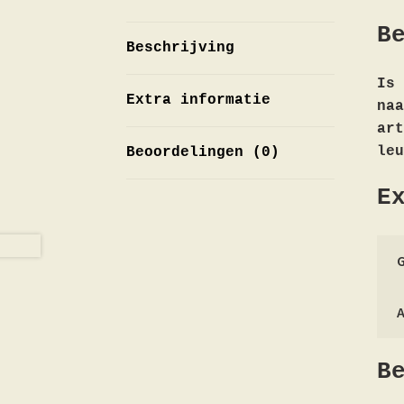
B
Beschrijving
Is 
Extra informatie
na
art
leu
Beoordelingen (0)
E
B