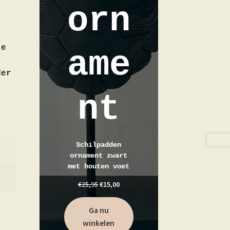
orn
je
ame
der
nt
Schilpadden
ornament zwart
met houten voet
€
25,95
€
15,00
Ga nu
winkelen