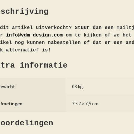
eschrijving
dit artikel uitverkocht? Stuur dan een mailt
ar
info@vdm-design.com
om te kijken of we het
ikel nog kunnen nabestellen of dat er een an
k alternatief is!
xtra informatie
Gewicht
03 kg
Afmetingen
7 × 7 × 7,5 cm
eoordelingen