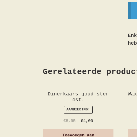
Enk
heb
Gerelateerde produc
Dinerkaars goud ster
Wa
4st.
AANBIEDING!
€
8,95
€
4,00
Toevoegen aan