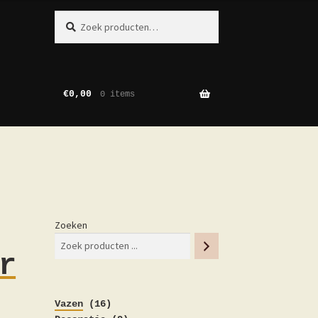
Zoeken
Zoeken
naar:
€
0,00
0 items
Zoeken
r
16
Vazen
16