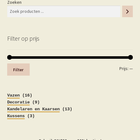
Zoeken
Filter op prijs
Min.
Max
Prijs:
—
Filter
prij
prij
16
Vazen
16
producten
9
Decoratie
9
producten
13
Kandelaren en Kaarsen
13
3
producten
Kussens
3
producten