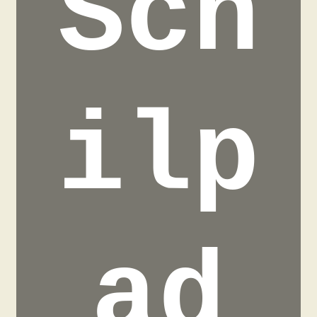
Sch
ilp
ad