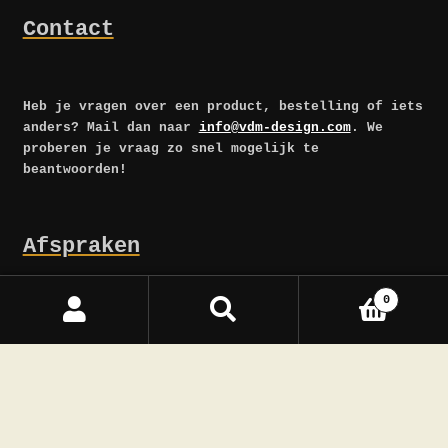
Contact
Heb je vragen over een product, bestelling of iets
anders? Mail dan naar
info@vdm-design.com
. We
proberen je vraag zo snel mogelijk te
beantwoorden!
Afspraken
0
Zoeken
Zoeken
Privacy
-
Algemene Voorwaarden
-
Bestellen en
naar:
Afhalen