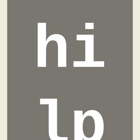
hi
lp