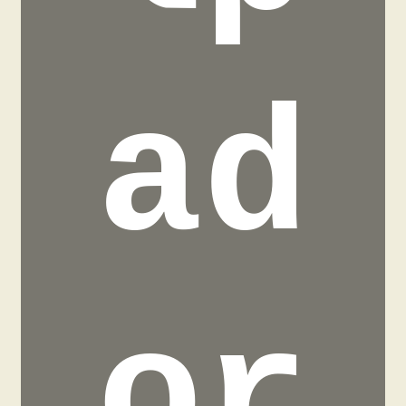
ad
or