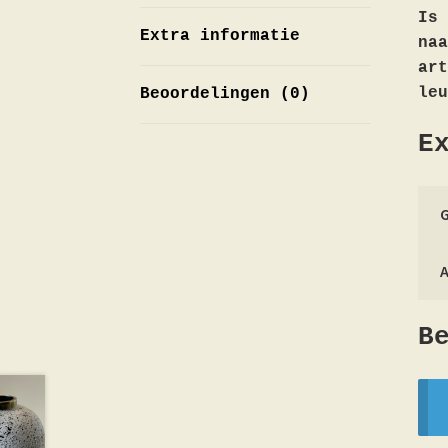
Is 
Extra informatie
na
art
leu
Beoordelingen (0)
E
B