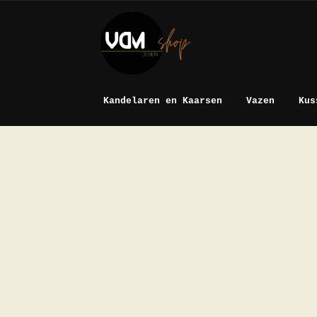
Ga
Ga
door
naar
naar
de
navigatie
inhoud
Kandelaren en Kaarsen
Vazen
Kus