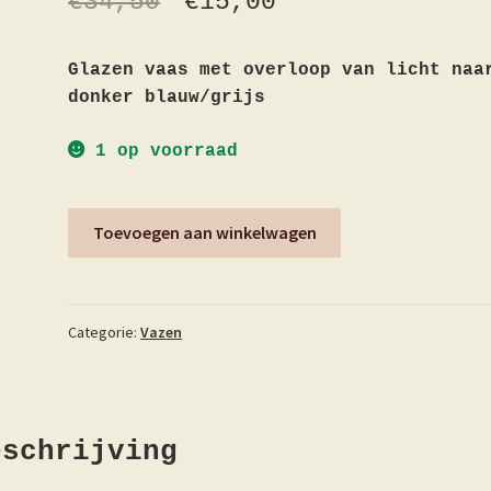
€
34,50
€
15,00
Glazen vaas met overloop van licht naa
donker blauw/grijs
1 op voorraad
Vaas
Toevoegen aan winkelwagen
faded
grey
aantal
Categorie:
Vazen
eschrijving