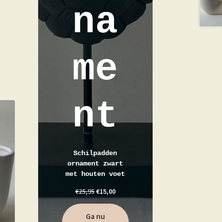
na
me
nt
Schilpadden
ornament zwart
met houten voet
€
25,95
€
15,00
Ga nu