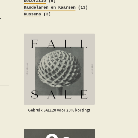
producten
9
Decoratie
9
producten
13
Kandelaren en Kaarsen
13
3
producten
Kussens
3
r
producten
Gebruik SALE20 voor 20% korting!