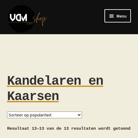
Ga
Ga
door
naar
Menu
naar
de
navigatie
inhoud
Kandelaren en Kaarsen
Vazen
Kussens
Kandelaren en
Decoratie
Kaarsen
Alle Producten
Mijn Account
Resultaat 13–13 van de 13 resultaten wordt getoond