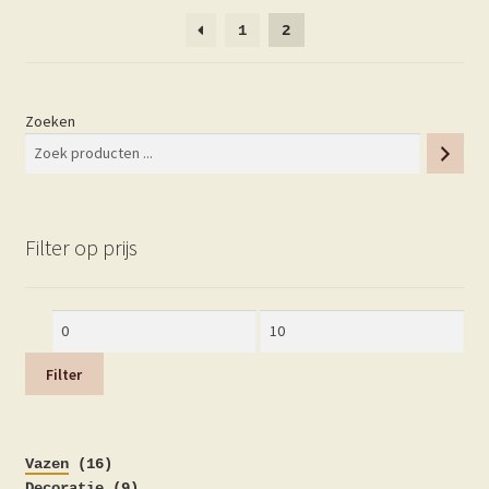
1
2
Zoeken
Filter op prijs
Min.
Max.
prijs
prijs
Filter
16
Vazen
16
producten
9
Decoratie
9