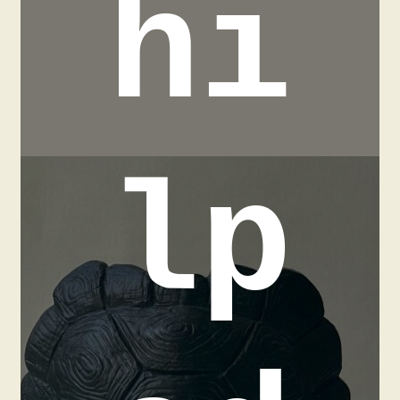
hi
lp