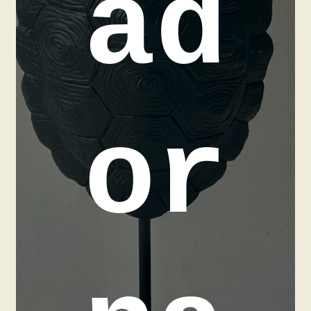
ad
or