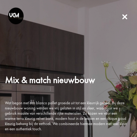
Mix & match nieuwbouw
Wat begon met een blanco pallet groeide uit tot een kleurrijk geheel. Bij deze
nieuwbouw woning werden we vrij gelaten in stijl en sfeer, waardoor we
gebruik maakte van verschillende rijke materialen. Zo kozen we voor een
warme terra kleurig velvet bank, modern hout in de keuken en een chique goud
kleurig behang bij de eethoek. We combineerde hiermee modern met veel kleur
en een authentiek touch.