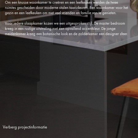
Om een knusse woonkamer te creëren en een leefkeuken werden de twee
ruimtes gescheiden door moderne stalen taatsdeuren. Een woonkamer voor het
gezin en een leefkeuken om met veel vrienden en familie van te genieten.
Voor iedere slaapkamer kozen we een uitgesproken stijl. De master bedroom
kreeg in een rustige uitstraling met een opvallend accentkleur. De jonge
meidenkamer kreeg een botanische look en de zolderkamer een designer sfeer.
Verberg projectinformatie