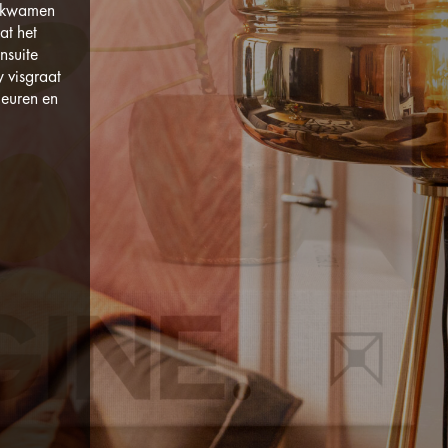
in kwamen
at het
nsuite
w visgraat
leuren en